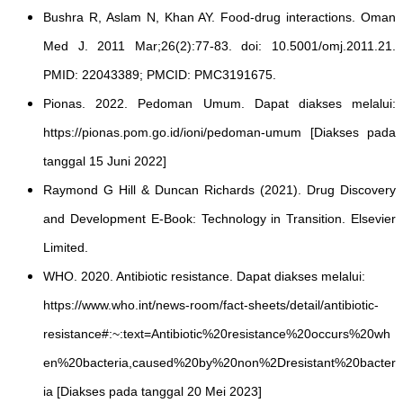
Bushra R, Aslam N, Khan AY. Food-drug interactions. Oman
Med J. 2011 Mar;26(2):77-83. doi: 10.5001/omj.2011.21.
PMID: 22043389; PMCID: PMC3191675.
Pionas. 2022. Pedoman Umum. Dapat diakses melalui:
https://pionas.pom.go.id/ioni/pedoman-umum [Diakses pada
tanggal 15 Juni 2022]
Raymond G Hill & Duncan Richards (2021). Drug Discovery
and Development E-Book: Technology in Transition. Elsevier
Limited.
WHO. 2020. Antibiotic resistance. Dapat diakses melalui:
https://www.who.int/news-room/fact-sheets/detail/antibiotic-
resistance#:~:text=Antibiotic%20resistance%20occurs%20wh
en%20bacteria,caused%20by%20non%2Dresistant%20bacter
ia [Diakses pada tanggal 20 Mei 2023]