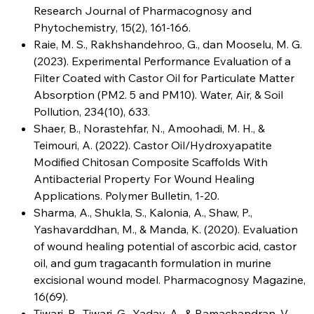
Research Journal of Pharmacognosy and
Phytochemistry, 15(2), 161-166.
Raie, M. S., Rakhshandehroo, G., dan Mooselu, M. G.
(2023). Experimental Performance Evaluation of a
Filter Coated with Castor Oil for Particulate Matter
Absorption (PM2. 5 and PM10). Water, Air, & Soil
Pollution, 234(10), 633.
Shaer, B., Norastehfar, N., Amoohadi, M. H., &
Teimouri, A. (2022). Castor Oil/Hydroxyapatite
Modified Chitosan Composite Scaffolds With
Antibacterial Property For Wound Healing
Applications. Polymer Bulletin, 1-20.
Sharma, A., Shukla, S., Kalonia, A., Shaw, P.,
Yashavarddhan, M., & Manda, K. (2020). Evaluation
of wound healing potential of ascorbic acid, castor
oil, and gum tragacanth formulation in murine
excisional wound model. Pharmacognosy Magazine,
16(69).
Tiwari, R., Tiwari, G., Yadav, A., & Ramachandran, V.