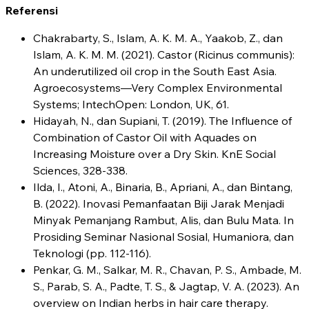
Referensi
Chakrabarty, S., Islam, A. K. M. A., Yaakob, Z., dan
Islam, A. K. M. M. (2021). Castor (Ricinus communis):
An underutilized oil crop in the South East Asia.
Agroecosystems—Very Complex Environmental
Systems; IntechOpen: London, UK, 61.
Hidayah, N., dan Supiani, T. (2019). The Influence of
Combination of Castor Oil with Aquades on
Increasing Moisture over a Dry Skin. KnE Social
Sciences, 328-338.
Ilda, I., Atoni, A., Binaria, B., Apriani, A., dan Bintang,
B. (2022). Inovasi Pemanfaatan Biji Jarak Menjadi
Minyak Pemanjang Rambut, Alis, dan Bulu Mata. In
Prosiding Seminar Nasional Sosial, Humaniora, dan
Teknologi (pp. 112-116).
Penkar, G. M., Salkar, M. R., Chavan, P. S., Ambade, M.
S., Parab, S. A., Padte, T. S., & Jagtap, V. A. (2023). An
overview on Indian herbs in hair care therapy.