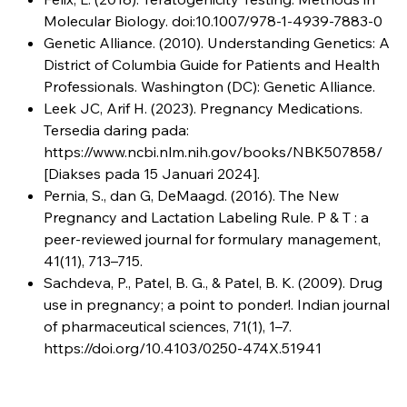
Molecular Biology. doi:10.1007/978-1-4939-7883-0
Genetic Alliance. (2010). Understanding Genetics: A
District of Columbia Guide for Patients and Health
Professionals. Washington (DC): Genetic Alliance.
Leek JC, Arif H. (2023). Pregnancy Medications.
Tersedia daring pada:
https://www.ncbi.nlm.nih.gov/books/NBK507858/
[Diakses pada 15 Januari 2024].
Pernia, S., dan G, DeMaagd. (2016). The New
Pregnancy and Lactation Labeling Rule. P & T : a
peer-reviewed journal for formulary management,
41(11), 713–715.
Sachdeva, P., Patel, B. G., & Patel, B. K. (2009). Drug
use in pregnancy; a point to ponder!. Indian journal
of pharmaceutical sciences, 71(1), 1–7.
https://doi.org/10.4103/0250-474X.51941