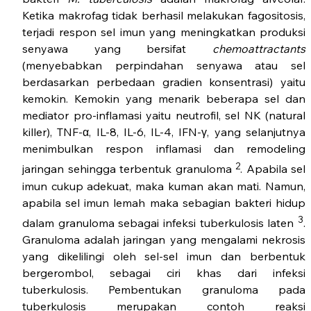
Ketika makrofag tidak berhasil melakukan fagositosis,
terjadi respon sel imun yang meningkatkan produksi
senyawa yang bersifat
chemoattractants
(menyebabkan perpindahan senyawa atau sel
berdasarkan perbedaan gradien konsentrasi) yaitu
kemokin. Kemokin yang menarik beberapa sel dan
mediator pro-inflamasi yaitu neutrofil, sel NK (natural
killer), TNF-α, IL-8, IL-6, IL-4, IFN-γ, yang selanjutnya
menimbulkan respon inflamasi dan remodeling
2
jaringan sehingga terbentuk granuloma
. Apabila sel
imun cukup adekuat, maka kuman akan mati. Namun,
apabila sel imun lemah maka sebagian bakteri hidup
3
dalam granuloma sebagai infeksi tuberkulosis laten
.
Granuloma adalah jaringan yang mengalami nekrosis
yang dikelilingi oleh sel-sel imun dan berbentuk
bergerombol, sebagai ciri khas dari infeksi
tuberkulosis. Pembentukan granuloma pada
tuberkulosis merupakan contoh reaksi