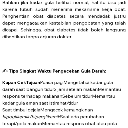
Bahkan jika kadar gula terlihat normal, hal itu bisa jadi
karena tubuh sudah menerima mekanisme kerja obat.
Penghentian obat diabetes secara mendadak justru
dapat mengacaukan kestabilan pengobatan yang telah
dicapai. Sehingga, obat diabetes tidak boleh langsung
dihentikan tanpa anjuran dokter.
✍️
Tips Singkat Waktu Pengecekan Gula Darah:
Kapan Cek
Tujuan
Puasa pagiMengetahui kadar gula
darah saat bangun tidur2 jam setelah makanMemantau
respons terhadap makananSebelum tidurMemantau
kadar gula aman saat istirahat/tidur
Saat timbul gejalaMengecek kemungkinan
hipoglikemik/hiperglikemik
Saat ada perubahan
terapi/pola makanMemantau respons obat atau pola