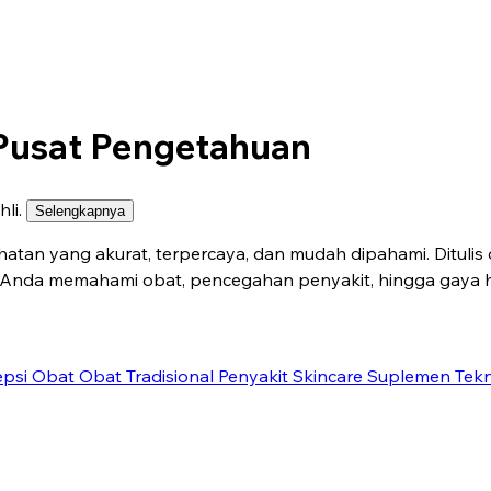
Pusat Pengetahuan
hli.
Selengkapnya
atan yang akurat, terpercaya, dan mudah dipahami. Ditulis o
u Anda memahami obat, pencegahan penyakit, hingga gaya 
epsi
Obat
Obat Tradisional
Penyakit
Skincare
Suplemen
Tek