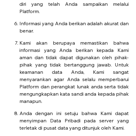
diri yang telah Anda sampaikan melalui
Platform.
Informasi yang Anda berikan adalah akurat dan
benar.
Kami akan berupaya memastikan bahwa
informasi yang Anda berikan kepada Kami
aman dan tidak dapat digunakan oleh pihak-
pihak yang tidak bertanggung jawab. Untuk
keamanan data Anda, Kami sangat
menyarankan agar Anda selalu memperbarui
Platform dan perangkat lunak anda serta tidak
mengungkapkan kata sandi anda kepada pihak
manapun.
Anda dengan ini setuju bahwa Kami dapat
menyimpan Data Pribadi pada server yang
terletak di pusat data yang ditunjuk oleh Kami.