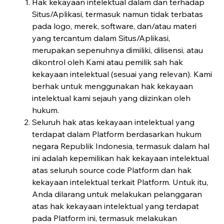
Hak kekayaan intelektual dalam dan terhadap
Situs/Aplikasi, termasuk namun tidak terbatas
pada logo, merek, software, dan/atau materi
yang tercantum dalam Situs/Aplikasi,
merupakan sepenuhnya dimiliki, dilisensi, atau
dikontrol oleh Kami atau pemilik sah hak
kekayaan intelektual (sesuai yang relevan). Kami
berhak untuk menggunakan hak kekayaan
intelektual kami sejauh yang diizinkan oleh
hukum.
Seluruh hak atas kekayaan intelektual yang
terdapat dalam Platform berdasarkan hukum
negara Republik Indonesia, termasuk dalam hal
ini adalah kepemilikan hak kekayaan intelektual
atas seluruh source code Platform dan hak
kekayaan intelektual terkait Platform. Untuk itu,
Anda dilarang untuk melakukan pelanggaran
atas hak kekayaan intelektual yang terdapat
pada Platform ini, termasuk melakukan