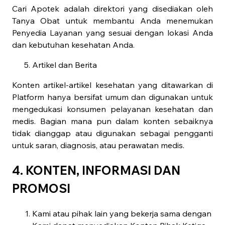
Cari Apotek adalah direktori yang disediakan oleh
Tanya Obat untuk membantu Anda menemukan
Penyedia Layanan yang sesuai dengan lokasi Anda
dan kebutuhan kesehatan Anda.
Artikel dan Berita
Konten artikel-artikel kesehatan yang ditawarkan di
Platform hanya bersifat umum dan digunakan untuk
mengedukasi konsumen pelayanan kesehatan dan
medis. Bagian mana pun dalam konten sebaiknya
tidak dianggap atau digunakan sebagai pengganti
untuk saran, diagnosis, atau perawatan medis.
4. KONTEN, INFORMASI DAN
PROMOSI
Kami atau pihak lain yang bekerja sama dengan