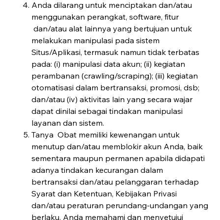
Anda dilarang untuk menciptakan dan/atau
menggunakan perangkat, software, fitur
dan/atau alat lainnya yang bertujuan untuk
melakukan manipulasi pada sistem
Situs/Aplikasi, termasuk namun tidak terbatas
pada: (i) manipulasi data akun; (ii) kegiatan
perambanan (crawling/scraping); (iii) kegiatan
otomatisasi dalam bertransaksi, promosi, dsb;
dan/atau (iv) aktivitas lain yang secara wajar
dapat dinilai sebagai tindakan manipulasi
layanan dan sistem.
Tanya Obat memiliki kewenangan untuk
menutup dan/atau memblokir akun Anda, baik
sementara maupun permanen apabila didapati
adanya tindakan kecurangan dalam
bertransaksi dan/atau pelanggaran terhadap
Syarat dan Ketentuan, Kebijakan Privasi
dan/atau peraturan perundang-undangan yang
berlaku. Anda memahami dan menyetujui