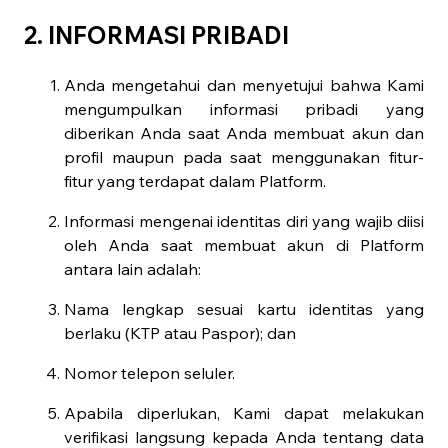
2. INFORMASI PRIBADI
Anda mengetahui dan menyetujui bahwa Kami
mengumpulkan informasi pribadi yang
diberikan Anda saat Anda membuat akun dan
profil maupun pada saat menggunakan fitur-
fitur yang terdapat dalam Platform.
Informasi mengenai identitas diri yang wajib diisi
oleh Anda saat membuat akun di Platform
antara lain adalah:
Nama lengkap sesuai kartu identitas yang
berlaku (KTP atau Paspor); dan
Nomor telepon seluler.
Apabila diperlukan, Kami dapat melakukan
verifikasi langsung kepada Anda tentang data