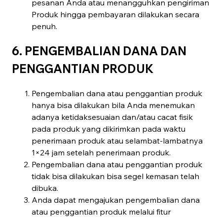
pesanan Anda atau menangguhkan pengiriman
Produk hingga pembayaran dilakukan secara
penuh.
6. PENGEMBALIAN DANA DAN
PENGGANTIAN PRODUK
Pengembalian dana atau penggantian produk
hanya bisa dilakukan bila Anda menemukan
adanya ketidaksesuaian dan/atau cacat fisik
pada produk yang dikirimkan pada waktu
penerimaan produk atau selambat-lambatnya
1×24 jam setelah penerimaan produk.
Pengembalian dana atau penggantian produk
tidak bisa dilakukan bisa segel kemasan telah
dibuka.
Anda dapat mengajukan pengembalian dana
atau penggantian produk melalui fitur