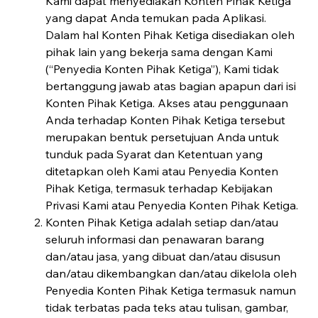
Kami dapat menyediakan Konten Pihak Ketiga
yang dapat Anda temukan pada Aplikasi.
Dalam hal Konten Pihak Ketiga disediakan oleh
pihak lain yang bekerja sama dengan Kami
(“Penyedia Konten Pihak Ketiga”), Kami tidak
bertanggung jawab atas bagian apapun dari isi
Konten Pihak Ketiga. Akses atau penggunaan
Anda terhadap Konten Pihak Ketiga tersebut
merupakan bentuk persetujuan Anda untuk
tunduk pada Syarat dan Ketentuan yang
ditetapkan oleh Kami atau Penyedia Konten
Pihak Ketiga, termasuk terhadap Kebijakan
Privasi Kami atau Penyedia Konten Pihak Ketiga.
Konten Pihak Ketiga adalah setiap dan/atau
seluruh informasi dan penawaran barang
dan/atau jasa, yang dibuat dan/atau disusun
dan/atau dikembangkan dan/atau dikelola oleh
Penyedia Konten Pihak Ketiga termasuk namun
tidak terbatas pada teks atau tulisan, gambar,