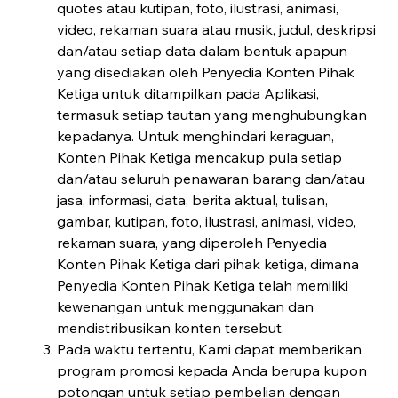
quotes atau kutipan, foto, ilustrasi, animasi,
video, rekaman suara atau musik, judul, deskripsi
dan/atau setiap data dalam bentuk apapun
yang disediakan oleh Penyedia Konten Pihak
Ketiga untuk ditampilkan pada Aplikasi,
termasuk setiap tautan yang menghubungkan
kepadanya. Untuk menghindari keraguan,
Konten Pihak Ketiga mencakup pula setiap
dan/atau seluruh penawaran barang dan/atau
jasa, informasi, data, berita aktual, tulisan,
gambar, kutipan, foto, ilustrasi, animasi, video,
rekaman suara, yang diperoleh Penyedia
Konten Pihak Ketiga dari pihak ketiga, dimana
Penyedia Konten Pihak Ketiga telah memiliki
kewenangan untuk menggunakan dan
mendistribusikan konten tersebut.
Pada waktu tertentu, Kami dapat memberikan
program promosi kepada Anda berupa kupon
potongan untuk setiap pembelian dengan